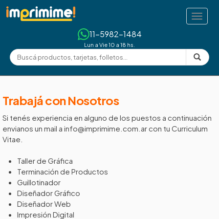
Togg
navig
11-5982-1484
Lun a Vie 10 a 18 hs.
Trabajá con Nosotros
Si tenés experiencia en alguno de los puestos a continuación
envianos un mail a info@imprimime.com.ar con tu Curriculum
Vitae.
Taller de Gráfica
Terminación de Productos
Guillotinador
Diseñador Gráfico
Diseñador Web
Impresión Digital