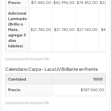
Precio
$11.440,00
$42.996,00
$74.852,00
$332.
Adicional
Laminado
(Brillo o
Mate,
$21.740,00
$21.740,00
$27.160,00
$44.
agregar 3
días
hábiles)
Los precios no incluyen IVA.
Calendario Carpa - Laca UV Brillante en Frente
Cantidad
1000
Precio
$387.560,00
Los precios no incluyen IVA.