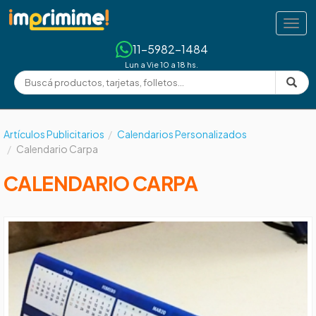
Tog
navi
11-5982-1484
Lun a Vie 10 a 18 hs.
Artículos Publicitarios
Calendarios Personalizados
Calendario Carpa
CALENDARIO CARPA