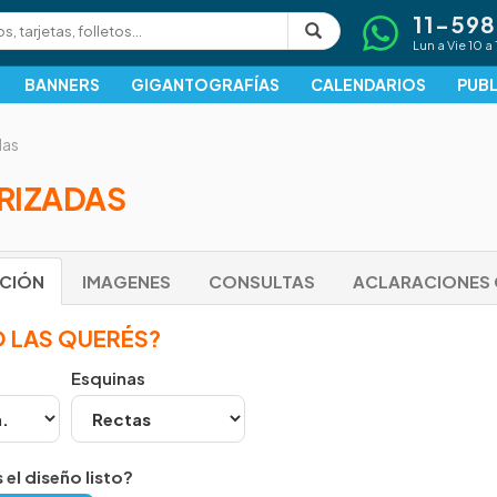
11-59
Lun a Vie 10 a 
BANNERS
GIGANTOGRAFÍAS
CALENDARIOS
PUBL
das
RIZADAS
PCIÓN
IMAGENES
CONSULTAS
ACLARACIONES 
 LAS QUERÉS?
Esquinas
 el diseño listo?