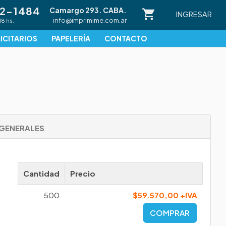
82-1484
Camargo 293. CABA.
INGRESAR
info@imprimime.com.ar
18 hs.
ICITARIOS
PAPELERÍA
CONTACTO
GENERALES
Cantidad
Precio
500
$59.570,00 +IVA
COMPRAR