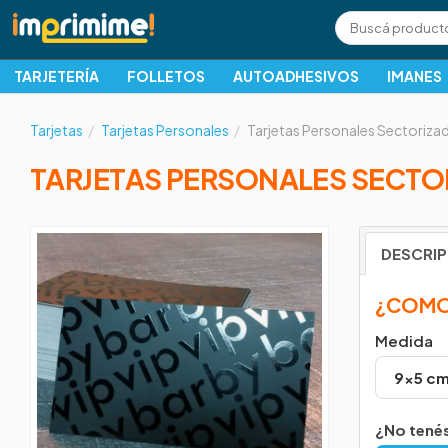
TARJETERÍA
FOLLETOS
AUTOADHESIVOS
IMANES
Tarjetas
Tarjetas Personales
Tarjetas Personales Sectoriza
TARJETAS PERSONALES SECTO
DESCRI
¿COMO
Medida
¿No tenés