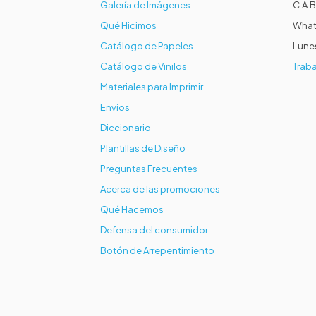
Galería de Imágenes
C.A.B
Qué Hicimos
What
Catálogo de Papeles
Lunes
Catálogo de Vinilos
Traba
Materiales para Imprimir
Envíos
Diccionario
Plantillas de Diseño
Preguntas Frecuentes
Acerca de las promociones
Qué Hacemos
Defensa del consumidor
Botón de Arrepentimiento