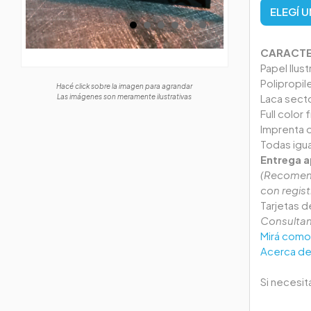
ELEGÍ 
CARACTE
Papel Ilus
Polipropil
Hacé click sobre la imagen para agrandar
Laca secto
Las imágenes son meramente ilustrativas
Full color 
Imprenta o
Todas igua
Entrega a
(Recomend
con regist
Tarjetas 
Consultan
Mirá como 
Acerca de
Si necesi