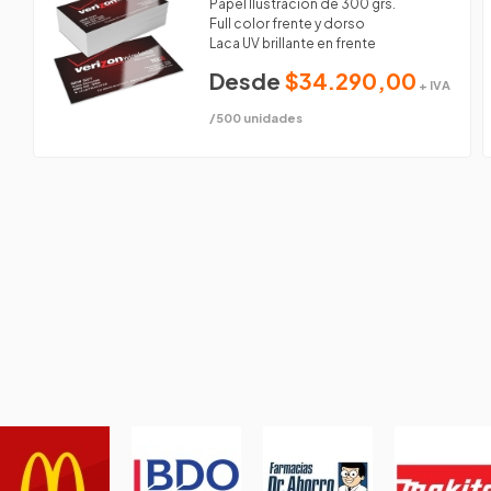
Papel Ilustración de 300 grs.
Full color frente y dorso
Laca UV brillante en frente
Desde
$34.290,00
+ IVA
/500 unidades