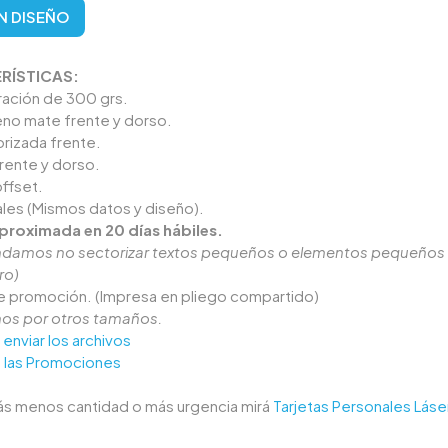
UN DISEÑO
RÍSTICAS:
tración de 300 grs.
eno mate frente y dorso.
rizada frente.
frente y dorso.
ffset.
les (Mismos datos y diseño).
proximada en 20 días hábiles.
amos no sectorizar textos pequeños o elementos pequeños
ro)
de promoción. (Impresa en pliego compartido)
os por otros tamaños.
enviar los archivos
 las Promociones
tás menos cantidad o más urgencia mirá
Tarjetas Personales Láse