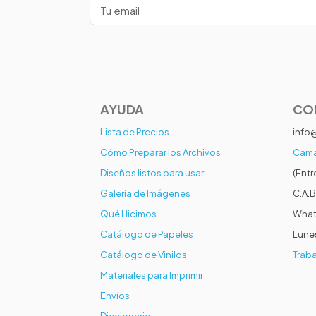
AYUDA
CO
Lista de Precios
info
Cómo Preparar los Archivos
Cama
Diseños listos para usar
(Entr
Galería de Imágenes
C.A.B
Qué Hicimos
What
Catálogo de Papeles
Lunes
Catálogo de Vinilos
Traba
Materiales para Imprimir
Envíos