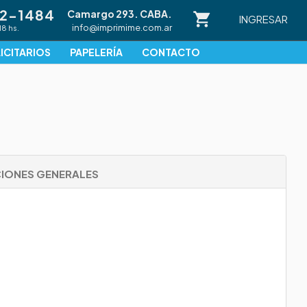
82-1484
Camargo 293. CABA.
INGRESAR
info@imprimime.com.ar
18 hs.
ICITARIOS
PAPELERÍA
CONTACTO
IONES GENERALES