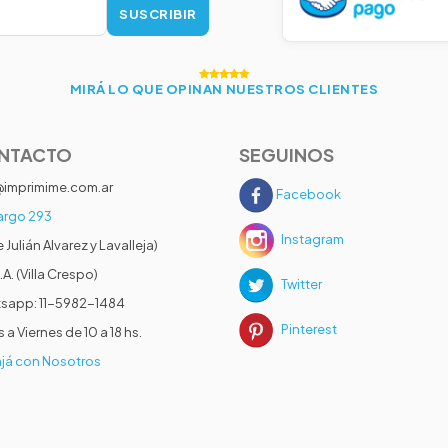
SUSCRIBIR
MIRÁ LO QUE OPINAN NUESTROS CLIENTES
NTACTO
SEGUINOS
@imprimime.com.ar
Facebook
rgo 293
Instagram
e Julián Alvarez y Lavalleja)
.A. (Villa Crespo)
Twitter
sapp: 11-5982-1484
Pinterest
 a Viernes de 10 a 18 hs.
já con Nosotros