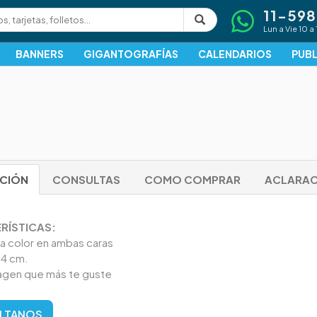
11-59
Lun a Vie 10 a 
BANNERS
GIGANTOGRAFÍAS
CALENDARIOS
PUBL
PCIÓN
CONSULTAS
COMO COMPRAR
ACLARAC
RÍSTICAS:
a color en ambas caras
4 cm.
magen que más te guste
LTANOS