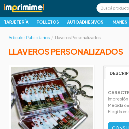
TARJETERÍA
FOLLETOS
AUTOADHESIVOS
IMANES
Artículos Publicitarios
Llaveros Personalizados
LLAVEROS PERSONALIZADOS
DESCRI
CARACTE
Impresión 
Medida 6x
Elegí la i
CONSU