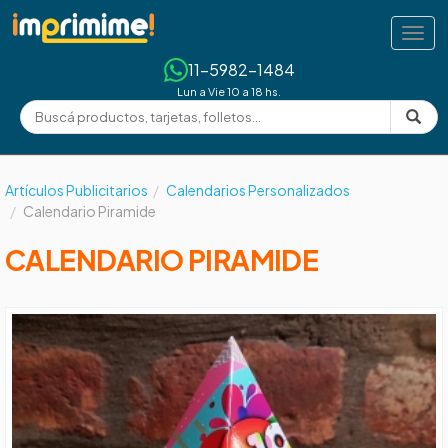
Tog
navi
11-5982-1484
Lun a Vie 10 a 18 hs.
Artículos Publicitarios
Calendarios Personalizados
Calendario Piramide
CALENDARIO PIRAMIDE