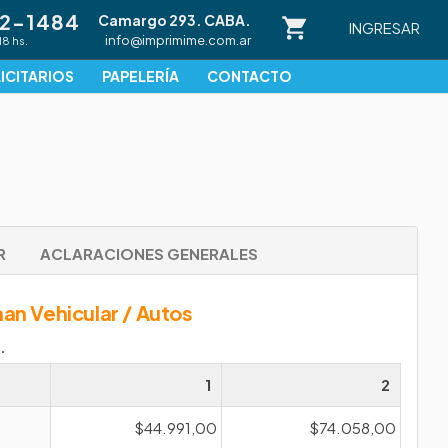
82-1484
Camargo 293. CABA.
INGRESAR
info@imprimime.com.ar
18 hs.
ICITARIOS
PAPELERÍA
CONTACTO
R
ACLARACIONES GENERALES
man Vehicular / Autos
.
1
2
$44.991,00
$74.058,00