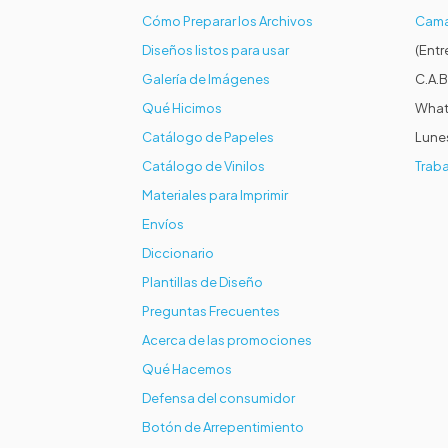
Cómo Preparar los Archivos
Cama
Diseños listos para usar
(Entr
Galería de Imágenes
C.A.B
Qué Hicimos
What
Catálogo de Papeles
Lunes
Catálogo de Vinilos
Traba
Materiales para Imprimir
Envíos
Diccionario
Plantillas de Diseño
Preguntas Frecuentes
Acerca de las promociones
Qué Hacemos
Defensa del consumidor
Botón de Arrepentimiento