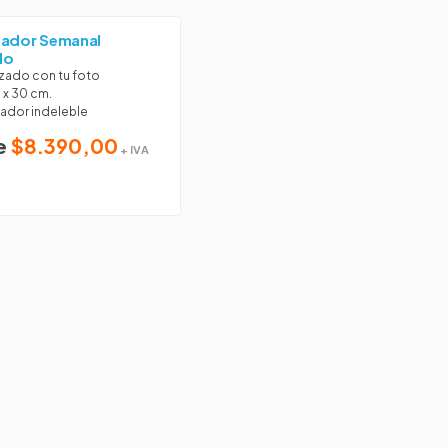
zador Semanal
do
zado con tu foto
 x 30 cm.
ador indeleble
e
$8.390,00
+ IVA