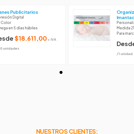
anes Publicitarios
Organi
Imanta
resión Digital
l Color
Personali
rega en 5 días hábiles
Medida 21
Para marc
esde
$18.611,00
+ IVA
Desd
0 unidades
/1 unidad
NUESTROS CLIENTES: