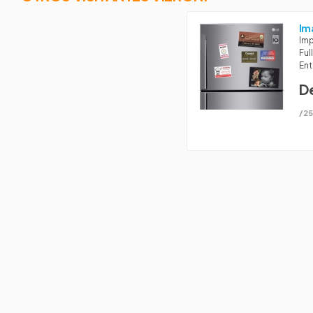
Im
Imp
Ful
Ent
D
/25