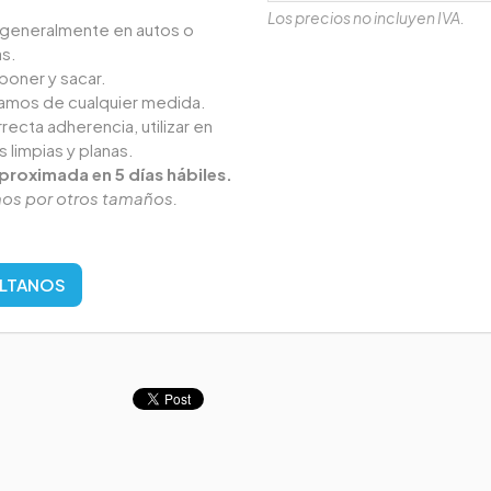
Los precios no incluyen IVA.
n generalmente en autos o
s.
 poner y sacar.
camos de cualquier medida.
recta adherencia, utilizar en
s limpias y planas.
proximada en 5 días hábiles.
os por otros tamaños.
LTANOS