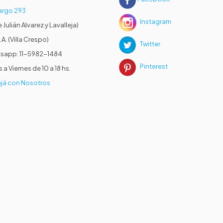
rgo 293
Instagram
e Julián Alvarez y Lavalleja)
.A. (Villa Crespo)
Twitter
sapp: 11-5982-1484
Pinterest
 a Viernes de 10 a 18 hs.
já con Nosotros