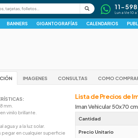
11-59
Lun a Vie 10 a 
BANNERS
GIGANTOGRAFÍAS
CALENDARIOS
PUBL
PCIÓN
IMAGENES
CONSULTAS
COMO COMPRA
Lista de Precios de I
RÍSTICAS:
,8 mm.
Iman Vehicular 50x70 cm
n vinilo brillante.
Cantidad
l agua y a la luz solar.
Precio Unitario
pegar en cualquier superficie