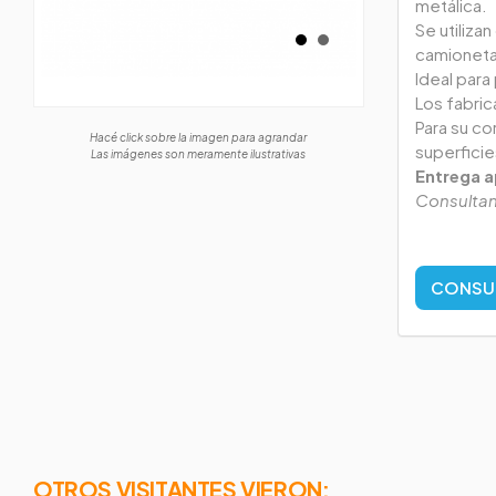
metálica.
Se utiliza
camioneta
Ideal para
Los fabri
Para su cor
Hacé click sobre la imagen para agrandar
superficie
Las imágenes son meramente ilustrativas
Entrega a
Consultan
CONSU
OTROS VISITANTES VIERON: