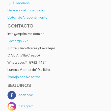
Qué Hacemos
Defensa del consumidor
Botón de Arrepentimiento
CONTACTO
info@imprimime.com.ar
Camargo 293
(Entre Julián Alvarez y Lavalleja)
C.A.B.A. (Villa Crespo)
Whatsapp: 11-5982-1484
Lunes a Viernes de 10 a 18 hs.
Trabajá con Nosotros
SEGUINOS
Facebook
Instagram