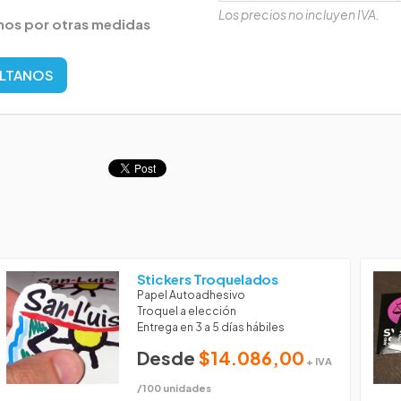
Los precios no incluyen IVA.
nos por otras medidas
LTANOS
Stickers Troquelados
Papel Autoadhesivo
Troquel a elección
Entrega en 3 a 5 días hábiles
Desde
$14.086,00
+ IVA
/100 unidades