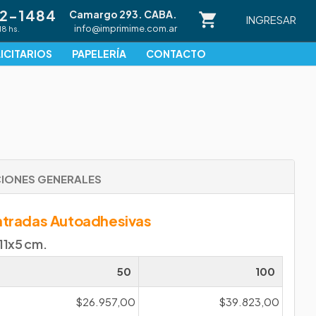
82-1484
Camargo 293. CABA.
INGRESAR
info@imprimime.com.ar
18 hs.
ICITARIOS
PAPELERÍA
CONTACTO
IONES GENERALES
Entradas Autoadhesivas
11x5 cm.
50
100
$26.957,00
$39.823,00