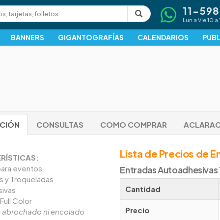
11-59
Lun a Vie 10 a 
BANNERS
GIGANTOGRAFÍAS
CALENDARIOS
PUBL
PCIÓN
CONSULTAS
COMO COMPRAR
ACLARAC
Lista de Precios de 
RÍSTICAS:
para eventos
Entradas Autoadhesivas 
 y Troqueladas
Cantidad
ivas
Full Color
Precio
e abrochado ni encolado