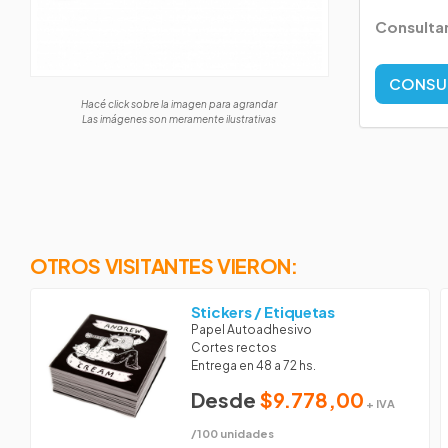
Consulta
CONSU
Hacé click sobre la imagen para agrandar
Las imágenes son meramente ilustrativas
OTROS VISITANTES VIERON:
Stickers / Etiquetas
Papel Autoadhesivo
Cortes rectos
Entrega en 48 a 72 hs.
Desde
$9.778,00
+ IVA
/100 unidades