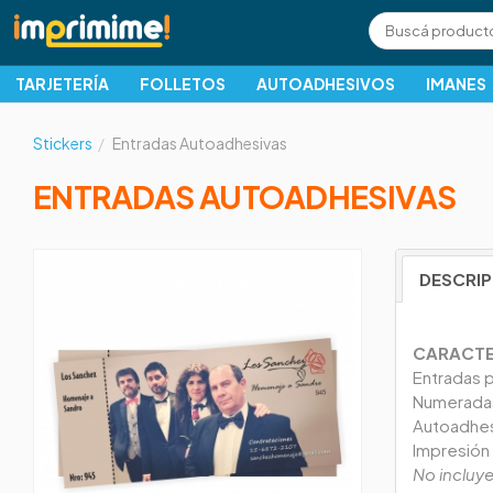
TARJETERÍA
FOLLETOS
AUTOADHESIVOS
IMANES
Stickers
Entradas Autoadhesivas
ENTRADAS AUTOADHESIVAS
DESCRI
CARACTE
Entradas 
Numeradas
Autoadhes
Impresión 
No incluy