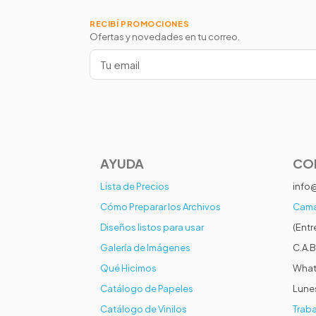
RECIBÍ PROMOCIONES
Ofertas y novedades en tu correo.
AYUDA
CO
Lista de Precios
info
Cómo Preparar los Archivos
Cama
Diseños listos para usar
(Entr
Galería de Imágenes
C.A.B
Qué Hicimos
What
Catálogo de Papeles
Lunes
Catálogo de Vinilos
Traba