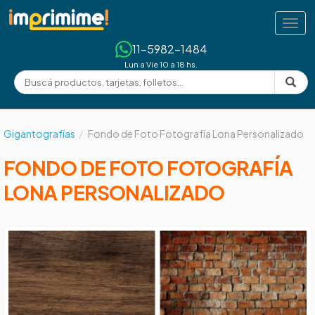
Tog
navi
11-5982-1484
Lun a Vie 10 a 18 hs.
Gigantografías
Fondo de Foto Fotografía Lona Personalizado
FONDO DE FOTO FOTOGRAFÍA
LONA PERSONALIZADO