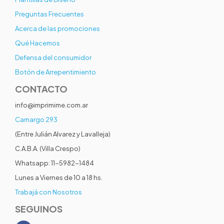
Preguntas Frecuentes
Acerca de las promociones
Qué Hacemos
Defensa del consumidor
Botón de Arrepentimiento
CONTACTO
info@imprimime.com.ar
Camargo 293
(Entre Julián Alvarez y Lavalleja)
C.A.B.A. (Villa Crespo)
Whatsapp: 11-5982-1484
Lunes a Viernes de 10 a 18 hs.
Trabajá con Nosotros
SEGUINOS